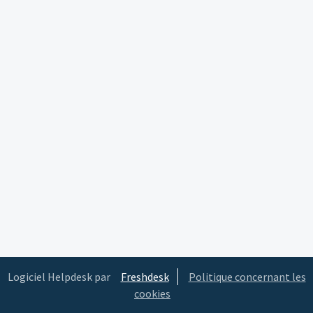
Logiciel Helpdesk par
Freshdesk
Politique concernant les
cookies