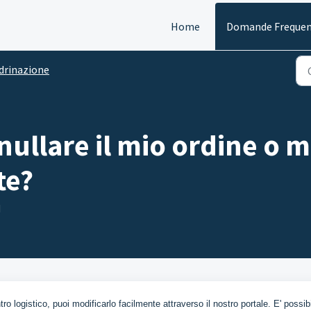
Home
Domande Frequen
drinazione
llare il mio ordine o m
te?
M
ro logistico, puoi modificarlo facilmente attraverso il nostro portale. E' possib