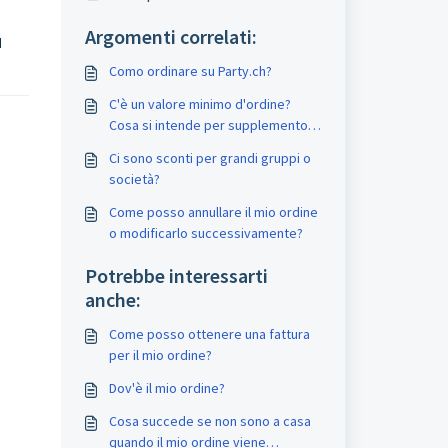
Argomenti correlati:
l
Como ordinare su Party.ch?
C'è un valore minimo d'ordine?
Cosa si intende per supplemento
minimo d'ordine?
Ci sono sconti per grandi gruppi o
società?
Come posso annullare il mio ordine
o modificarlo successivamente?
Potrebbe interessarti
anche:
Come posso ottenere una fattura
per il mio ordine?
Dov'è il mio ordine?
Cosa succede se non sono a casa
quando il mio ordine viene