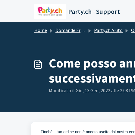
Salta al contenuto principale
Party.ch - Support
Home
Domande Frequenti (FAQ)
Party.ch Aiuto
O
Come posso annu
successivamen
Modificato il Gio, 13 Gen, 2022 alle 2:08 P
Finché il tuo ordine non è ancora uscito dal nostro cent